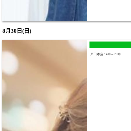
8月30日(日)
戸田本店 14時～20時