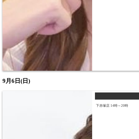
9月6日(日)
下赤塚店 14時～20時