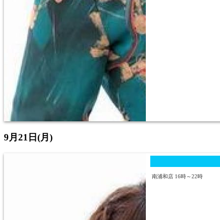
9月21日(月)
南浦和店 16時～22時