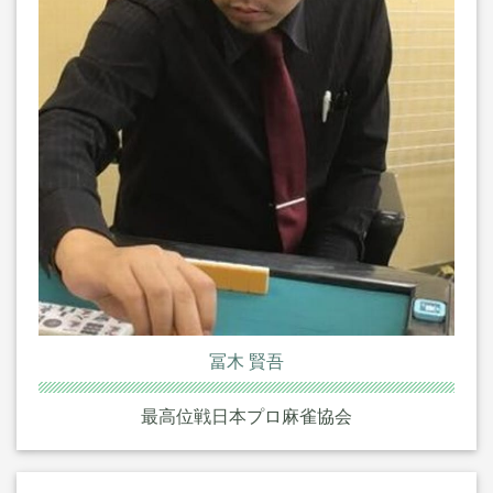
冨木 賢吾
最高位戦日本プロ麻雀協会