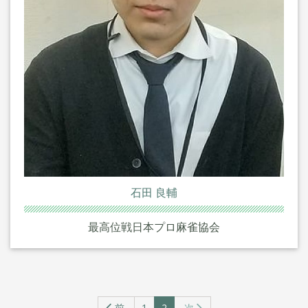
石田 良輔
最高位戦日本プロ麻雀協会
前
1
2
次