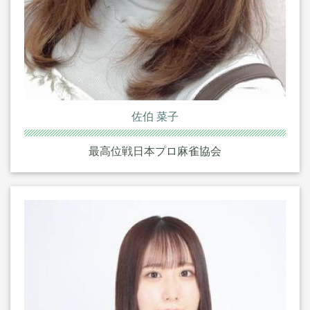
佐伯 菜子
最高位戦日本プロ麻雀協会