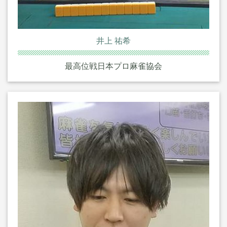
井上 祐希
最高位戦日本プロ麻雀協会