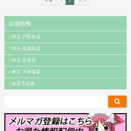
（こ
の
ペ
ー
店舗情報
ジ）
埼玉 戸田本店
埼玉 南浦和店
埼玉 志木店
東京 下赤塚店
来店予定表