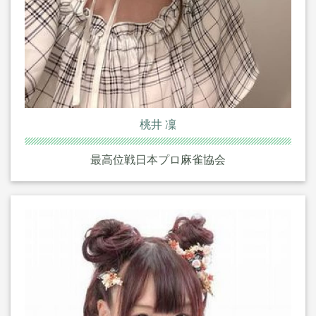
桃井 凜
最高位戦日本プロ麻雀協会