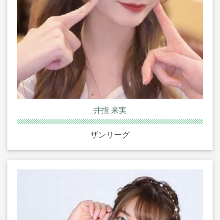
井指 来実
ザンリーグ