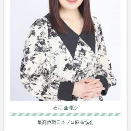
石毛 亜理沙
最高位戦日本プロ麻雀協会