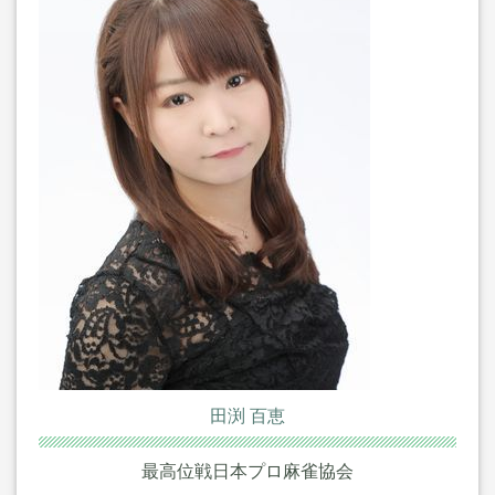
田渕 百恵
最高位戦日本プロ麻雀協会