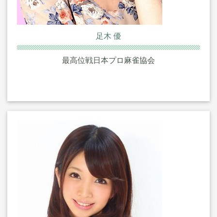
足木 優
最高位戦日本プロ麻雀協会