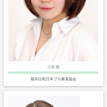
小宮 悠
最高位戦日本プロ麻雀協会