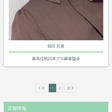
鶴田 彩夏
最高位戦日本プロ麻雀協会
前
1
2
次
（こ
の
ペ
ー
店舗情報
ジ）