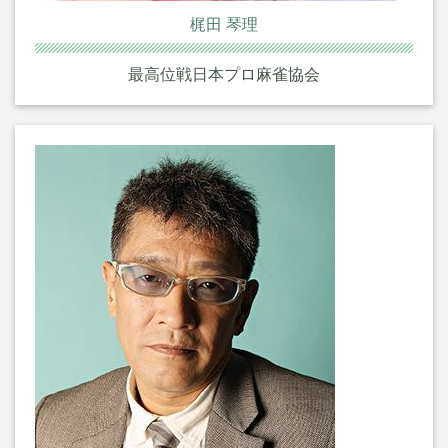
梶田 琴理
最高位戦日本プロ麻雀協会