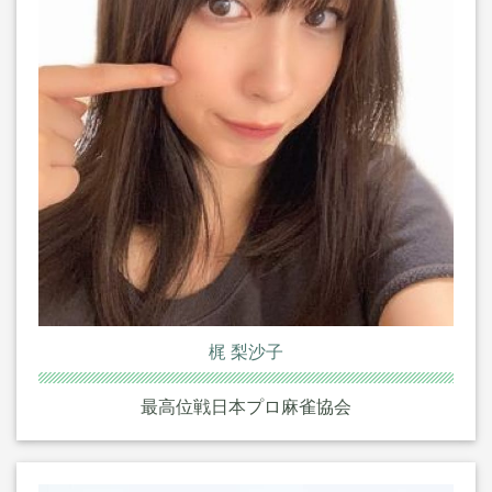
梶 梨沙子
最高位戦日本プロ麻雀協会