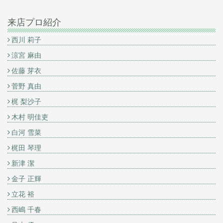
来店プロ紹介
西川 莉子
涼宮 麻由
佐藤 芽衣
菅野 真由
梶 梨沙子
木村 明佳吏
白河 雪菜
梶田 琴理
新津 潔
金子 正輝
立花 裕
西嶋 千春