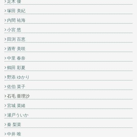
足木 優
塚田 美紀
内間 祐海
小宮 悠
田渕 百恵
酒寄 美咲
中里 春奈
鶴田 彩夏
野添 ゆかり
佐伯 菜子
石毛 亜理沙
宮城 菜緒
瀬戸ういか
秦 梨菜
中井 唯