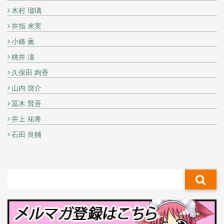
木村 瑠璃
井指 来実
小條 薫
桃井 凜
久保田 絢香
山内 啓介
冨木 賢吾
井上 祐希
石田 良輔