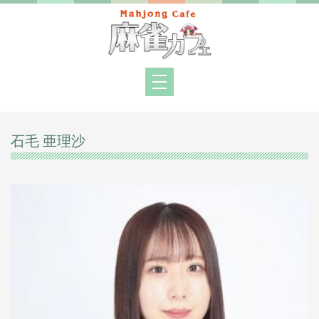
石毛 亜理沙