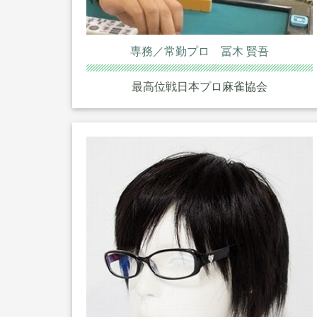
専務／常勤プロ 冨木 賢吾
最高位戦日本プロ麻雀協会