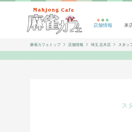
店舗情報
来
麻雀カフェトップ
店舗情報
埼玉 志木店
スタッ
ス