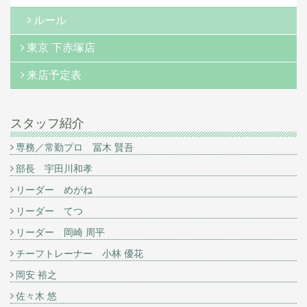
ルール
東京 下赤塚店
来店予定表
スタッフ紹介
専務／常勤プロ 冨木 賢吾
部長 宇田川和孝
リーダー めがね
リーダー てつ
リーダー 岡崎 周平
チーフトレーナー 小林 優花
岡安 裕之
佐々木 悠