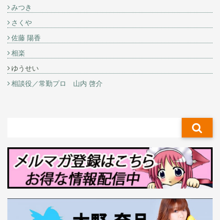
みつき
さくや
佐藤 陽香
相楽
ゆうせい
相談役／常勤プロ 山内 啓介