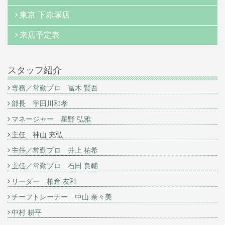
東京 下赤塚店
来店予定表
スタッフ紹介
専務／常勤プロ 冨木 賢吾
部長 宇田川和孝
マネージャー 星野 弘雅
主任 神山 充弘
主任／常勤プロ 井上 祐希
主任／常勤プロ 石田 良輔
リーダー 柏倉 友和
チーフトレーナー 中山 奈々美
中村 耕平